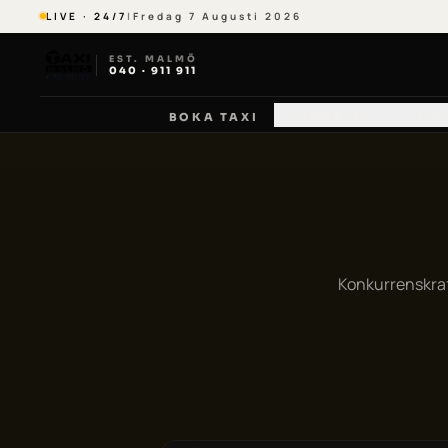
LIVE · 24/7
|
Fredag 7 Augusti 2026
EST. MALMÖ
040 · 911 911
TJÄNSTER
FLY
BOKA TAXI
Konkurrenskraft