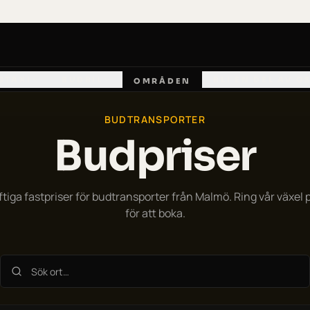
GTAXI
BUDBIL
BLI EN DEL AV O
OMRÅDEN
BUDTRANSPORTER
Budpriser
iga fastpriser för budtransporter från Malmö. Ring vår växel 
för att boka.