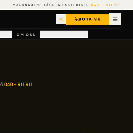
MARKNADENS LÄGSTA FASTPRISER
|
040 — 911 911
BOKA NU
SS
KUNDSERVICE
OM OSS
på
040 – 911 911