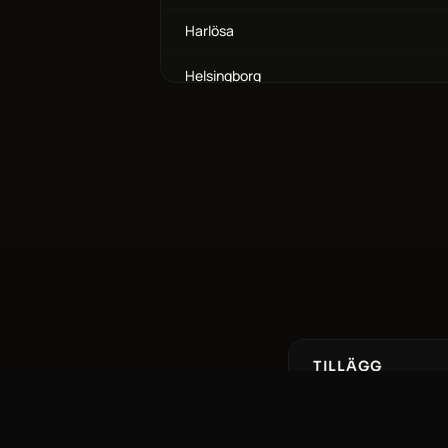
Harlösa
Helsingborg
Hjärup
Hofterup
Holmeja
Hurva
Hyllinge
Hässleholm
TILLÄGG
Häckeberga
Bilbarnstol
Ingen avgift tillkommer f
Håslöv