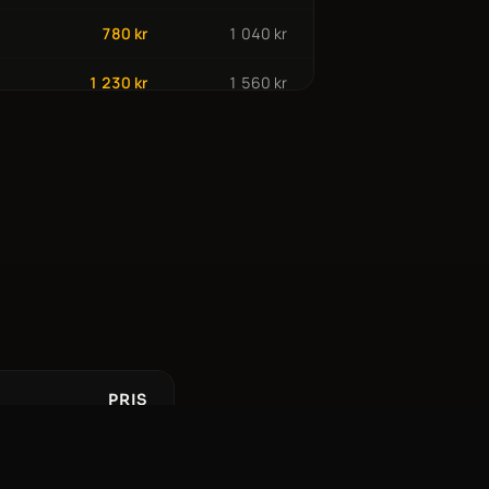
780 kr
1 040 kr
1 230 kr
1 560 kr
360 kr
480 kr
580 kr
710 kr
470 kr
550 kr
700 kr
900 kr
1 250 kr
1 710 kr
1 620 kr
2 080 kr
PRIS
660 kr
760 kr
90 kr
440 kr
510 kr